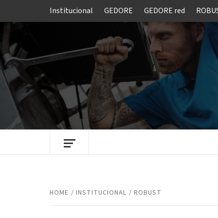
Skip
Institucional
GEDORE
GEDORE red
ROBU
to
content
FERRAMENTAS GEDORE DO BRASIL
HOME
INSTITUCIONAL
ROBUST