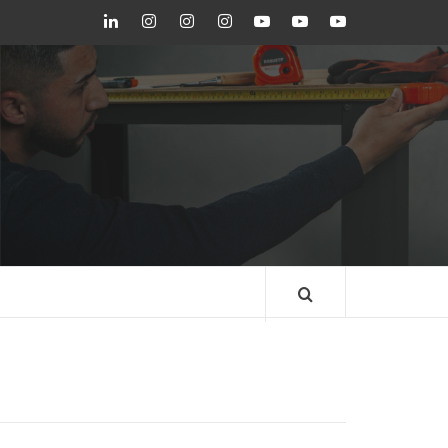
LinkedIn
Instagram
Instagram
Instagram
Youtube
Youtube
Youtube
GEDORE
GEDORE
ROBUST
GEDORE
GEDORE
ROBUST
red
red
BLOG GEDORE
BRASIL