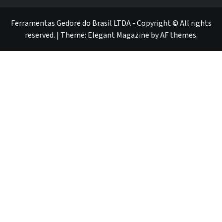
GEDORE
GEDORE
ROBUST
GEDORE
GEDORE
ROBUST
red
red
Ferramentas Gedore do Brasil LTDA - Copyright © All rights
reserved.
|
Theme:
Elegant Magazine
by
AF themes
.