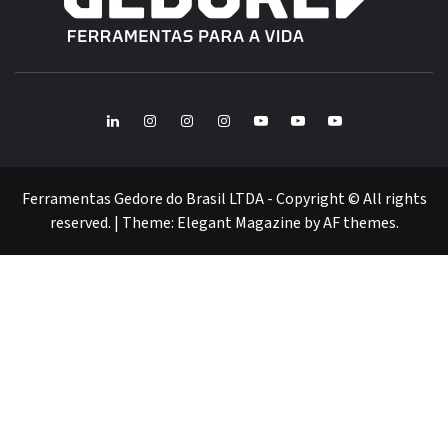
GE
FERRAMENTAS GEDORE DO BRASIL
BR
LinkedIn
Instagram
Instagram
Instagram
Youtube
Youtube
Youtube
GEDORE
GEDORE
ROBUST
GEDORE
GEDORE
ROBUST
red
red
Ferramentas Gedore do Brasil LTDA - Copyright © All rights
reserved.
|
Theme:
Elegant Magazine
by
AF themes
.