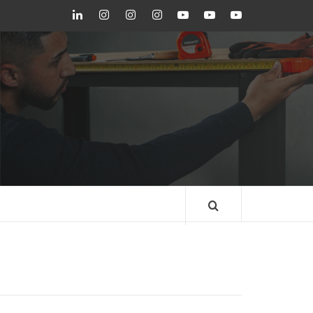
LinkedIn
Instagram
Instagram
Instagram
Youtube
Youtube
Youtube
GEDORE
GEDORE
ROBUST
GEDORE
GEDORE
ROBUST
red
red
BLOG GEDORE
BRASIL