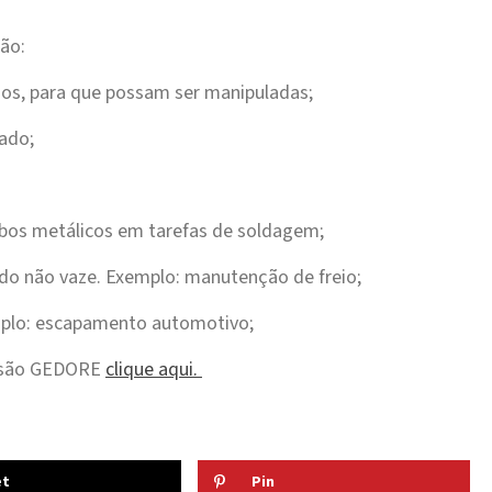
são:
dos, para que possam ser manipuladas;
ado;
ubos metálicos em tarefas de soldagem;
uído não vaze. Exemplo: manutenção de freio;
mplo: escapamento automotivo;
essão GEDORE
clique aqui.
et
Pin