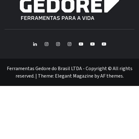
B
GE
FERRAMENTAS GEDORE DO BRASIL
BR
LinkedIn
Instagram
Instagram
Instagram
Youtube
Youtube
Youtube
GEDORE
GEDORE
ROBUST
GEDORE
GEDORE
ROBUST
red
red
Ferramentas Gedore do Brasil LTDA - Copyright © All rights
reserved.
|
Theme:
Elegant Magazine
by
AF themes
.