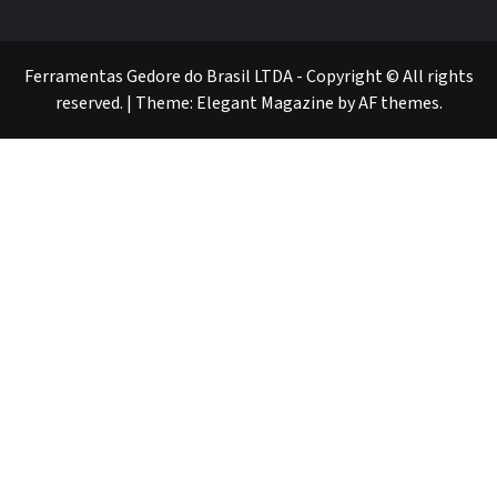
GEDORE
GEDORE
ROBUST
GEDORE
GEDORE
ROBUST
red
red
Ferramentas Gedore do Brasil LTDA - Copyright © All rights
reserved.
|
Theme:
Elegant Magazine
by
AF themes
.