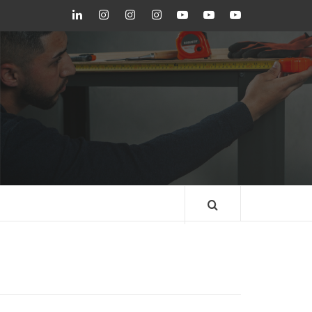
LinkedIn
Instagram
Instagram
Instagram
Youtube
Youtube
Youtube
GEDORE
GEDORE
ROBUST
GEDORE
GEDORE
ROBUST
red
red
BLOG GEDORE
BRASIL