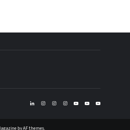
BLOG GEDORE
BRASIL
LinkedIn
Instagram
Instagram
Instagram
Youtube
Youtube
Youtube
GEDORE
GEDORE
ROBUST
GEDORE
GEDORE
ROBUST
red
red
Magazine
by
AF themes
.