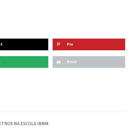
et
Pin
l
Print
ETROS NA ESCOLA IBMM