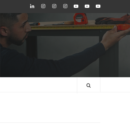
LinkedIn
Instagram
Instagram
Instagram
Youtube
Youtube
Youtube
GEDORE
GEDORE
ROBUST
GEDORE
GEDORE
ROBUST
red
red
BLOG GEDORE
BRASIL