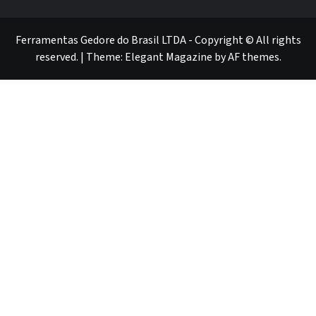
GEDORE
GEDORE
ROBUST
GEDORE
GEDORE
ROBUST
red
red
Ferramentas Gedore do Brasil LTDA - Copyright © All rights
reserved.
|
Theme:
Elegant Magazine
by
AF themes
.