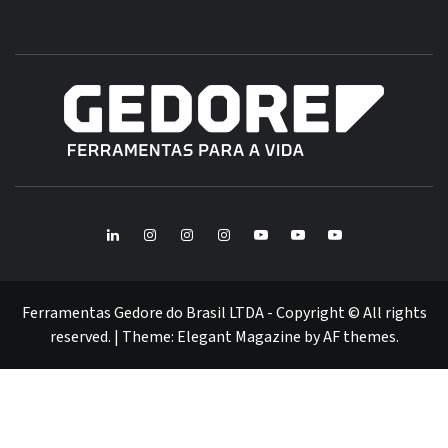
B
GE
FERRAMENTAS GEDORE DO BRASIL
BR
LinkedIn
Instagram
Instagram
Instagram
Youtube
Youtube
Youtube
GEDORE
GEDORE
ROBUST
GEDORE
GEDORE
ROBUST
red
red
Ferramentas Gedore do Brasil LTDA - Copyright © All rights
reserved.
|
Theme:
Elegant Magazine
by
AF themes
.