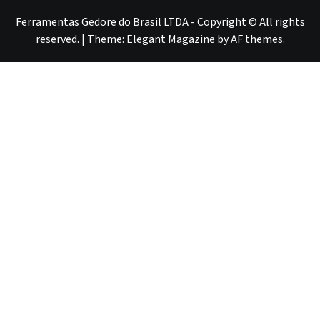
red
red
Ferramentas Gedore do Brasil LTDA - Copyright © All rights
reserved.
|
Theme:
Elegant Magazine
by
AF themes
.