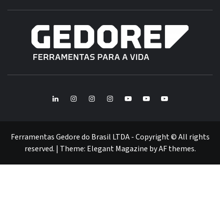
B
GE
FERRAMENTAS GEDORE DO BRASIL
BR
LinkedIn
Instagram
Instagram
Instagram
Youtube
Youtube
Youtube
GEDORE
GEDORE
ROBUST
GEDORE
GEDORE
ROBUST
red
red
Ferramentas Gedore do Brasil LTDA - Copyright © All rights
reserved.
|
Theme:
Elegant Magazine
by
AF themes
.