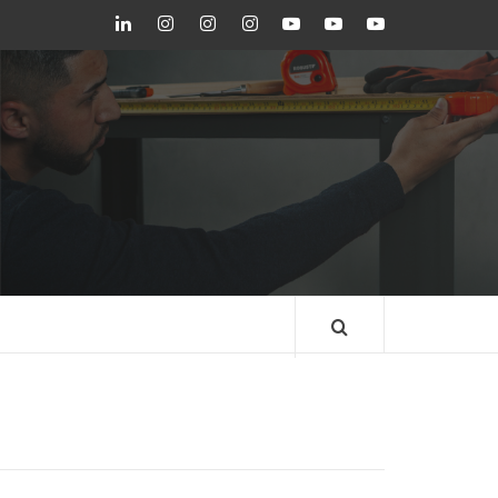
LinkedIn
Instagram
Instagram
Instagram
Youtube
Youtube
Youtube
GEDORE
GEDORE
ROBUST
GEDORE
GEDORE
ROBUST
red
red
BLOG GEDORE
BRASIL