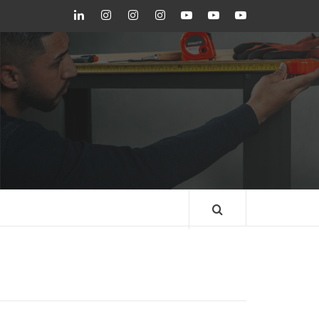
LinkedIn
Instagram
Instagram
Instagram
Youtube
Youtube
Youtube
GEDORE
GEDORE
ROBUST
GEDORE
GEDORE
ROBUST
red
red
BLOG GEDORE
BRASIL