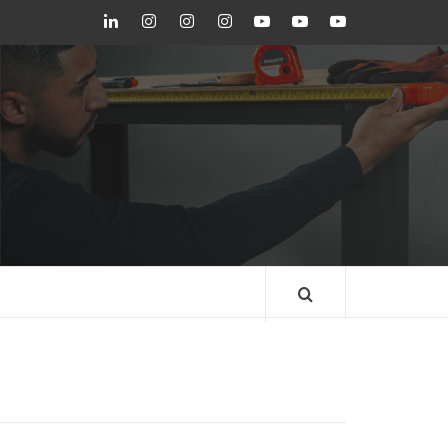
LinkedIn
Instagram
Instagram
Instagram
Youtube
Youtube
Youtube
GEDORE
GEDORE
ROBUST
GEDORE
GEDORE
ROBUST
red
red
BLOG GEDORE
BRASIL