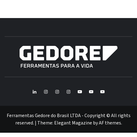
B
GE
FERRAMENTAS GEDORE DO BRASIL
BR
LinkedIn
Instagram
Instagram
Instagram
Youtube
Youtube
Youtube
GEDORE
GEDORE
ROBUST
GEDORE
GEDORE
ROBUST
red
red
Ferramentas Gedore do Brasil LTDA - Copyright © All rights
reserved.
|
Theme:
Elegant Magazine
by
AF themes
.