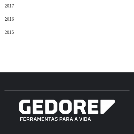
2017
2016
2015
B
GE
FERRAMENTAS GEDORE DO BRASIL