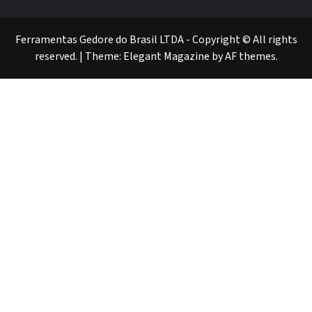
GEDORE
GEDORE
ROBUST
GEDORE
GEDORE
ROBUST
red
red
Ferramentas Gedore do Brasil LTDA - Copyright © All rights
reserved.
|
Theme:
Elegant Magazine
by
AF themes
.