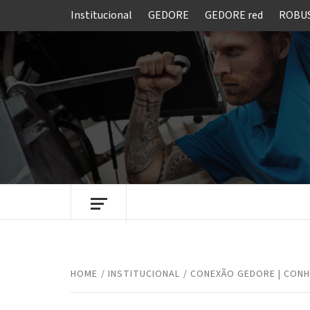
Skip
Institucional
GEDORE
GEDORE red
ROBU
to
content
FERRAMENTAS GEDORE DO BRASIL
HOME
INSTITUCIONAL
CONEXÃO GEDORE | CONH