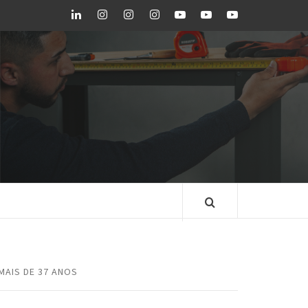
LinkedIn
Instagram
Instagram
Instagram
Youtube
Youtube
Youtube
GEDORE
GEDORE
ROBUST
GEDORE
GEDORE
ROBUST
red
red
BLOG GEDORE
BRASIL
MAIS DE 37 ANOS