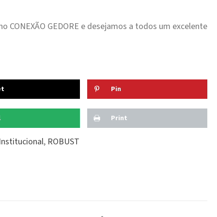
o no CONEXÃO GEDORE e desejamos a todos um excelente
et
Pin
l
Print
Institucional
,
ROBUST