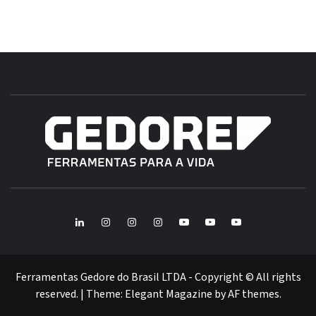
B
GE
FERRAMENTAS GEDORE DO BRASIL
BR
LinkedIn
Instagram
Instagram
Instagram
Youtube
Youtube
Youtube
GEDORE
GEDORE
ROBUST
GEDORE
GEDORE
ROBUST
red
red
Ferramentas Gedore do Brasil LTDA - Copyright © All rights
reserved.
|
Theme:
Elegant Magazine
by
AF themes
.