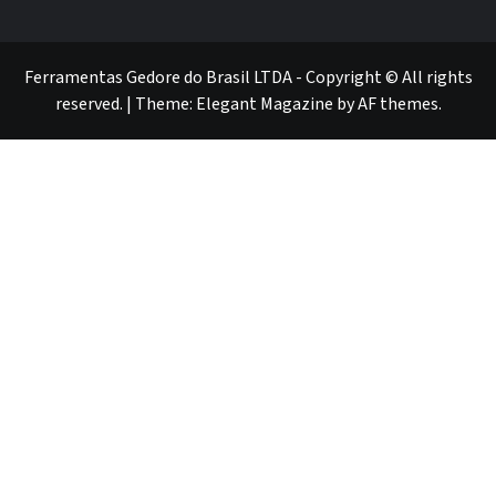
GEDORE
GEDORE
ROBUST
GEDORE
GEDORE
ROBUST
red
red
Ferramentas Gedore do Brasil LTDA - Copyright © All rights
reserved.
|
Theme:
Elegant Magazine
by
AF themes
.