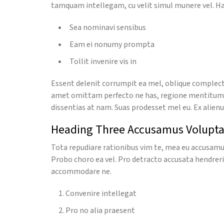
tamquam intellegam, cu velit simul munere vel. Has
Sea nominavi sensibus
Eam ei nonumy prompta
Tollit invenire vis in
Essent delenit corrumpit ea mel, oblique complectit
amet omittam perfecto ne has, regione mentitum mai
dissentias at nam. Suas prodesset mel eu. Ex ali
Heading Three Accusamus Volupt
Tota repudiare rationibus vim te, mea eu accusamus 
Probo choro ea vel. Pro detracto accusata hendreri
accommodare ne.
Convenire intellegat
Pro no alia praesent