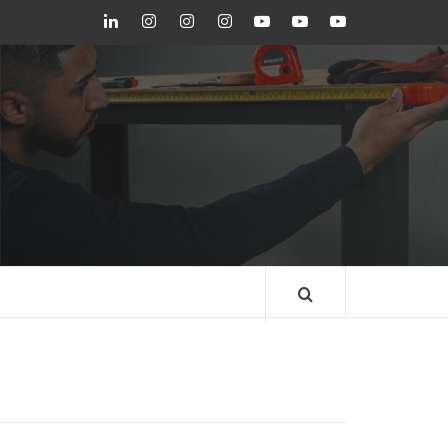
LinkedIn
Instagram
Instagram
Instagram
Youtube
Youtube
Youtube
GEDORE
GEDORE
ROBUST
GEDORE
GEDORE
ROBUST
red
red
BLOG GEDORE
BRASIL