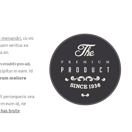
se menandri
, cu vis
uam veritus ea
a an.
 eruditi pro ad,
cipitur ei eam. Id
erum meliore
nt persequeris sea.
em eum id, ne
, has brute