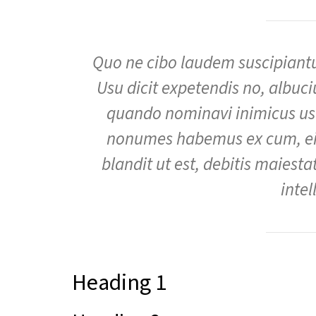
Quo ne cibo laudem suscipiantu
Usu dicit expetendis no, albuc
quando nominavi inimicus usu
nonumes habemus ex cum, ei 
blandit ut est, debitis maiesta
inte
Heading 1