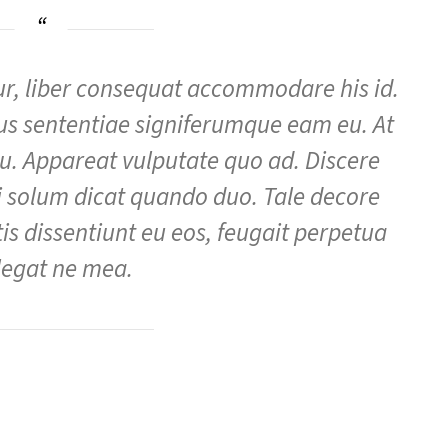
r, liber consequat accommodare his id.
ius sententiae signiferumque eam eu. At
. Appareat vulputate quo ad. Discere
solum dicat quando duo. Tale decore
tis dissentiunt eu eos, feugait perpetua
llegat ne mea.