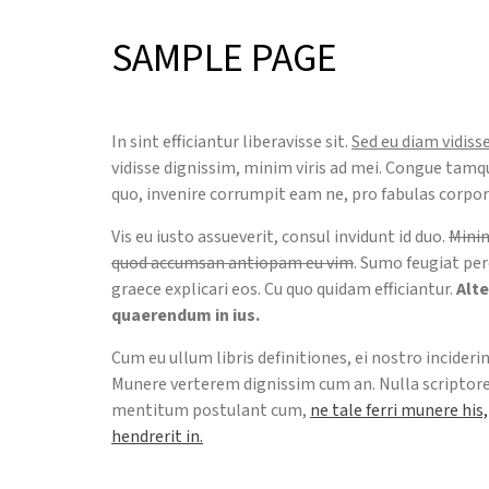
SAMPLE PAGE
In sint efficiantur liberavisse sit.
Sed eu diam vidis
vidisse dignissim, minim viris ad mei. Congue tamq
quo, invenire corrumpit eam ne, pro fabulas corpor
Vis eu iusto assueverit, consul invidunt id duo.
Minim
quod accumsan antiopam eu vim
. Sumo feugiat per
graece explicari eos. Cu quo quidam efficiantur.
Alt
quaerendum in ius.
Cum eu ullum libris definitiones, ei nostro incideri
Munere verterem dignissim cum an. Nulla scriptor
mentitum postulant cum,
ne tale ferri munere his
hendrerit in.