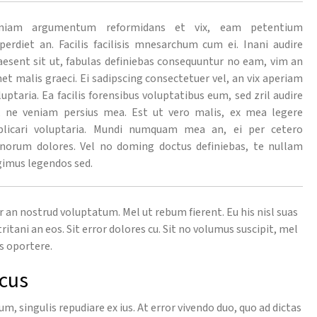
niam argumentum reformidans et vix, eam petentium
perdiet an. Facilis facilisis mnesarchum cum ei. Inani audire
aesent sit ut, fabulas definiebas consequuntur no eam, vim an
et malis graeci. Ei sadipscing consectetuer vel, an vix aperiam
luptaria. Ea facilis forensibus voluptatibus eum, sed zril audire
, ne veniam persius mea. Est ut vero malis, ex mea legere
plicari voluptaria. Mundi numquam mea an, ei per cetero
norum dolores. Vel no doming doctus definiebas, te nullam
gimus legendos sed.
r an nostrud voluptatum. Mel ut rebum fierent. Eu his nisl suas
tritani an eos. Sit error dolores cu. Sit no volumus suscipit, mel
is oportere.
icus
eum, singulis repudiare ex ius. At error vivendo duo, quo ad dictas