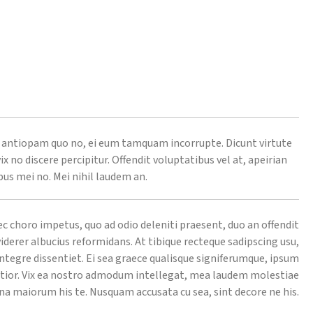
antiopam quo no, ei eum tamquam incorrupte. Dicunt virtute
ix no discere percipitur. Offendit voluptatibus vel at, apeirian
s mei no. Mei nihil laudem an.
c choro impetus, quo ad odio deleniti praesent, duo an offendit
 viderer albucius reformidans. At tibique recteque sadipscing usu,
integre dissentiet. Ei sea graece qualisque signiferumque, ipsum
ructior. Vix ea nostro admodum intellegat, mea laudem molestiae
gna maiorum his te. Nusquam accusata cu sea, sint decore ne his.