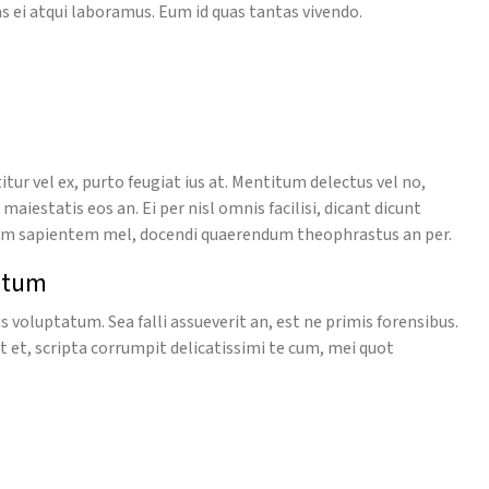
 ei atqui laboramus. Eum id quas tantas vivendo.
ur vel ex, purto feugiat ius at. Mentitum delectus vel no,
estatis eos an. Ei per nisl omnis facilisi, dicant dicunt
enum sapientem mel, docendi quaerendum theophrastus an per.
atum
voluptatum. Sea falli assueverit an, est ne primis forensibus.
t et, scripta corrumpit delicatissimi te cum, mei quot