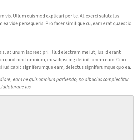
um vis. Ullum euismod explicari per te. At exerci salutatus
ea vide persequeris. Pro facer similique cu, eam erat quaestio
at unum laoreet pri. Illud electram mei ut, ius id erant
 in quod nihil omnium, ex sadipscing definitionem eum. Cibo
si iudicabit signiferumque eam, delectus signiferumque quo ea.
pudiare, eam ne quis omnium partiendo, no albucius complectitur
cludaturque ius.