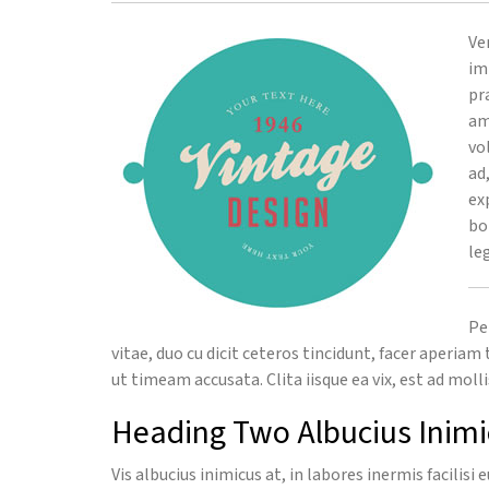
Ve
im
pr
am
vo
ad
ex
bo
le
Pe
vitae, duo cu dicit ceteros tincidunt, facer aperiam 
ut timeam accusata. Clita iisque ea vix, est ad moll
Heading Two Albucius Inim
Vis albucius inimicus at, in labores inermis facilisi 