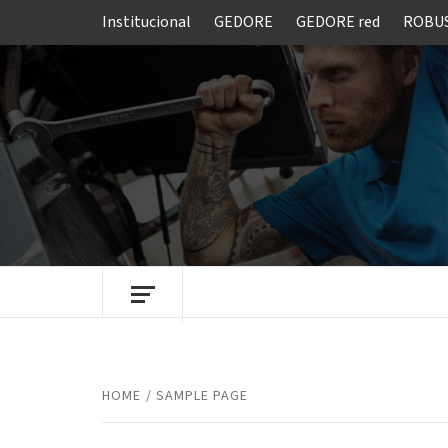
Skip
Institucional
GEDORE
GEDORE red
ROBU
to
content
FERRAMENTAS GEDORE DO BRASIL
HOME
SAMPLE PAGE