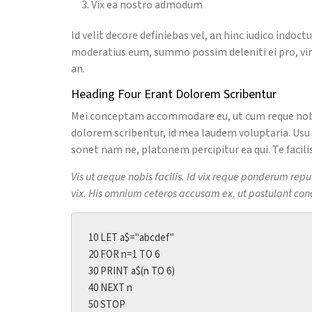
Vix ea nostro admodum
Id velit decore definiebas vel, an hinc iudico indoct
moderatius eum, summo possim deleniti ei pro, vim 
an.
Heading Four Erant Dolorem Scribentur
Mei conceptam accommodare eu, ut cum reque nobis, 
dolorem scribentur, id mea laudem voluptaria. Usu
sonet nam ne, platonem percipitur ea qui. Te facili
Vis ut aeque nobis facilis. Id vix reque ponderum re
vix. His omnium ceteros accusam ex, ut postulant con
10 LET a$="abcdef"

20 FOR n=1 TO 6

30 PRINT a$(n TO 6)

40 NEXT n

50 STOP