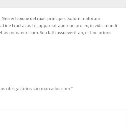
r. Mea ei tibique detraxit principes. Solum malorum
tine tractatos te, appareat apeirian pro ex, in vidit mundi
ellas menandri cum. Sea falli assueverit an, est ne primis
os obrigatórios são marcados com
*