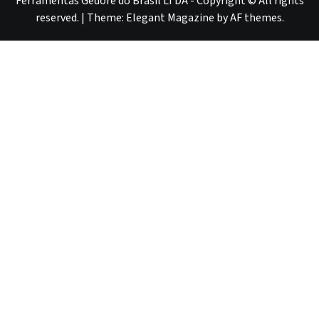
Ferramentas Gedore do Brasil LTDA - Copyright © All rights
reserved.
|
Theme:
Elegant Magazine
by
AF themes
.