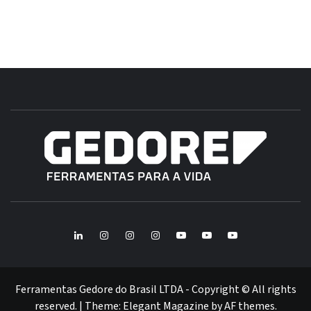
B
GE
FERRAMENTAS GEDORE DO BRASIL
BR
LinkedIn
Instagram
Instagram
Instagram
Youtube
Youtube
Youtube
GEDORE
GEDORE
ROBUST
GEDORE
GEDORE
ROBUST
red
red
Ferramentas Gedore do Brasil LTDA - Copyright © All rights
reserved.
|
Theme:
Elegant Magazine
by
AF themes
.