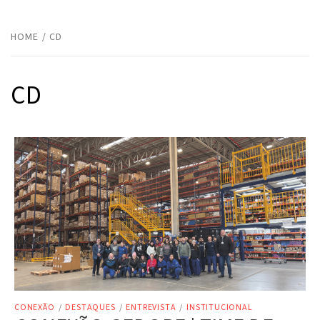
HOME
CD
CD
CONEXÃO
/
DESTAQUES
/
ENTREVISTA
/
INSTITUCIONAL