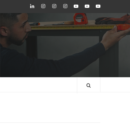
LinkedIn
Instagram
Instagram
Instagram
Youtube
Youtube
Youtube
GEDORE
GEDORE
ROBUST
GEDORE
GEDORE
ROBUST
red
red
BLOG GEDORE
BRASIL