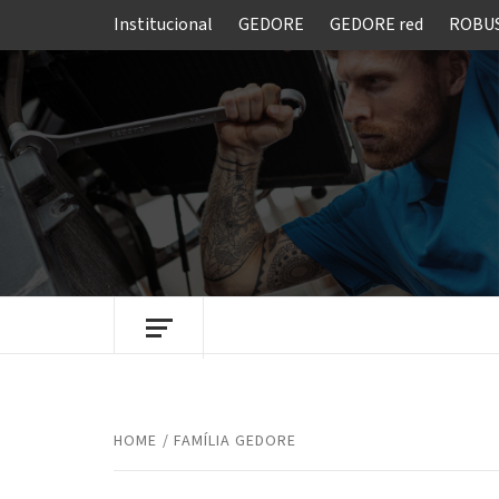
Skip
Institucional
GEDORE
GEDORE red
ROBU
to
content
FERRAMENTAS GEDORE DO BRASIL
HOME
FAMÍLIA GEDORE