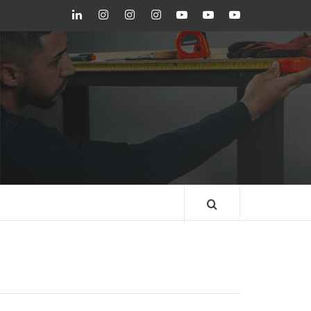
LinkedIn
Instagram
Instagram
Instagram
Youtube
Youtube
Youtube
GEDORE
GEDORE
ROBUST
GEDORE
GEDORE
ROBUST
red
red
BLOG GEDORE
BRASIL