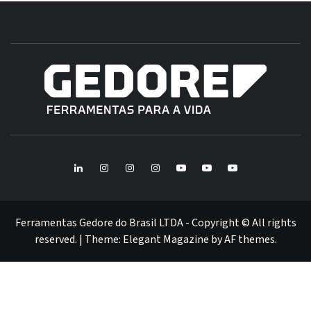
B
GE
FERRAMENTAS GEDORE DO BRASIL
BR
LinkedIn
Instagram
Instagram
Instagram
Youtube
Youtube
Youtube
GEDORE
GEDORE
ROBUST
GEDORE
GEDORE
ROBUST
red
red
Ferramentas Gedore do Brasil LTDA - Copyright © All rights
reserved.
|
Theme:
Elegant Magazine
by
AF themes
.