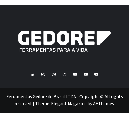
B
GE
FERRAMENTAS GEDORE DO BRASIL
BR
LinkedIn
Instagram
Instagram
Instagram
Youtube
Youtube
Youtube
GEDORE
GEDORE
ROBUST
GEDORE
GEDORE
ROBUST
red
red
Ferramentas Gedore do Brasil LTDA - Copyright © All rights
reserved.
|
Theme:
Elegant Magazine
by
AF themes
.