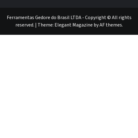
GEDORE
GEDORE
ROBUST
GEDORE
GEDORE
ROBUST
red
red
Ferramentas Gedore do Brasil LTDA - Copyright © All rights
reserved.
|
Theme:
Elegant Magazine
by
AF themes
.