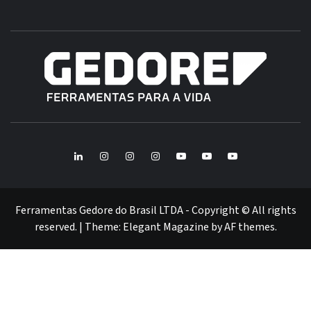
B
GE
FERRAMENTAS GEDORE DO BRASIL
BR
LinkedIn
Instagram
Instagram
Instagram
Youtube
Youtube
Youtube
GEDORE
GEDORE
ROBUST
GEDORE
GEDORE
ROBUST
red
red
Ferramentas Gedore do Brasil LTDA - Copyright © All rights
reserved.
|
Theme:
Elegant Magazine
by
AF themes
.