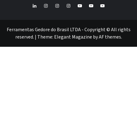
LinkedIn
Instagram
Instagram
Instagram
Youtube
Youtube
Youtube
GEDORE
GEDORE
ROBUST
GEDORE
GEDORE
ROBUST
red
red
Ferramentas Gedore do Brasil LTDA - Copyright © All rights
reserved.
|
Theme:
Elegant Magazine
by
AF themes
.