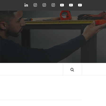
LinkedIn
Instagram
Instagram
Instagram
Youtube
Youtube
Youtube
GEDORE
GEDORE
ROBUST
GEDORE
GEDORE
ROBUST
red
red
BLOG GEDORE
BRASIL