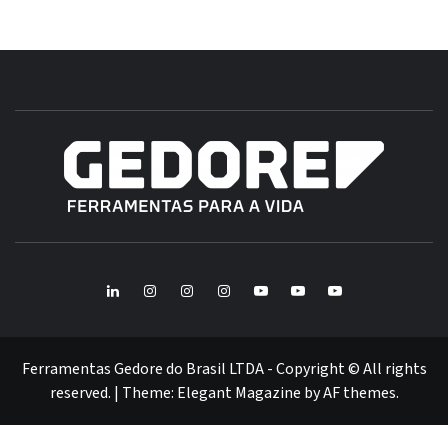
B
GE
FERRAMENTAS GEDORE DO BRASIL
BR
LinkedIn
Instagram
Instagram
Instagram
Youtube
Youtube
Youtube
GEDORE
GEDORE
ROBUST
GEDORE
GEDORE
ROBUST
red
red
Ferramentas Gedore do Brasil LTDA - Copyright © All rights
reserved.
|
Theme:
Elegant Magazine
by
AF themes
.