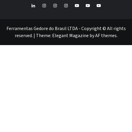
LinkedIn
Instagram
Instagram
Instagram
Youtube
Youtube
Youtube
GEDORE
GEDORE
ROBUST
GEDORE
GEDORE
ROBUST
red
red
Ferramentas Gedore do Brasil LTDA - Copyright © All rights
reserved.
|
Theme:
Elegant Magazine
by
AF themes
.